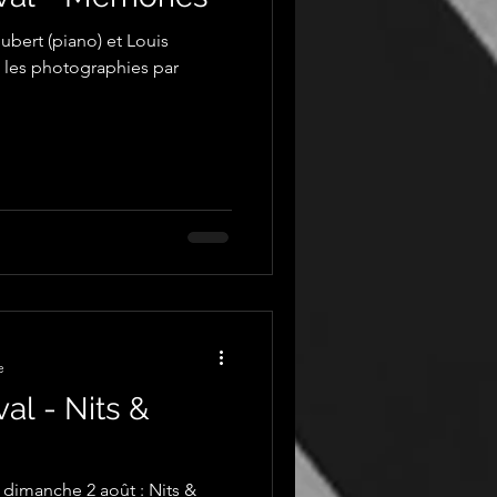
oubert (piano) et Louis
 les photographies par
e
val - Nits &
dimanche 2 août : Nits &