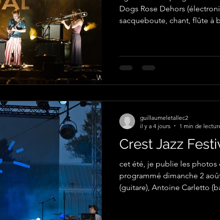
Dogs Rose Dehors (électron
sacqueboute, chant, flûte à bec), Lou Ferrand (drum
machine, chant), Raphaël Gautier (gui
Paolo Rezze (violoncelle, bas
les photographies par Guilla
guillaumeletallec2
il y a 4 jours
1 min de lectur
Crest Jazz Festi
cet été, je publie les photo
programmé dimanche 2 août
(guitare), Antoine Carletto (b
Saussol (batterie, clavier). t
Guillaume Le Tallec