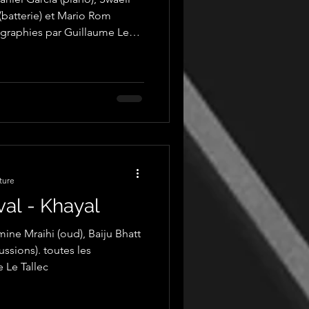
(batterie) et Mario Rom
ographies par Guillaume Le
ture
val - Khayal
ine Mraihi (oud), Baiju Bhatt
ussions). toutes les
 Le Tallec