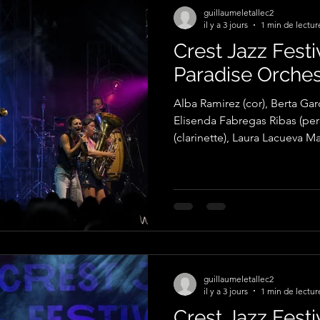
guillaumeletallec2
il y a 3 jours
1 min de lectur
Crest Jazz Festi
Paradise Orches
Alba Ramirez (cor), Berta Garc
Elisenda Fabregas Ribas (percussions), Eva Garin Jato
(clarinette), Laura Lacueva Marquez (trombone), Maria
Cofan Esteba (trombone), Maria Puer
(trompette), Nuria Perich Cha
Buendia (tuba). toutes les p
Le Tallec
guillaumeletallec2
il y a 3 jours
1 min de lectur
Crest Jazz Fest