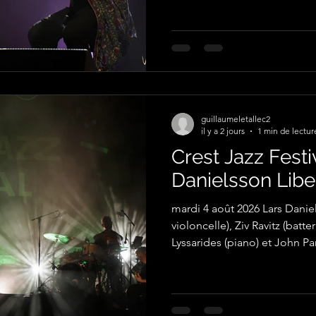
guillaumeletallec2
il y a 2 jours
1 min de lectur
Crest Jazz Festi
Danielsson Libe
mardi 4 août 2026 Lars Danie
violoncelle), Ziv Ravitz (batterie, percussions),
Lyssarides (piano) et John Parr
photographies par Guillaume