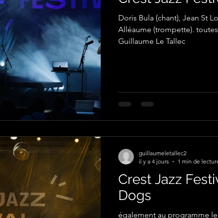
Doris Bula (chant), Jean St L
Alléaume (trompette). toutes
Guillaume Le Tallec
guillaumeletallec2
il y a 4 jours
1 min de lectur
Crest Jazz Festi
Dogs
également au programme le 