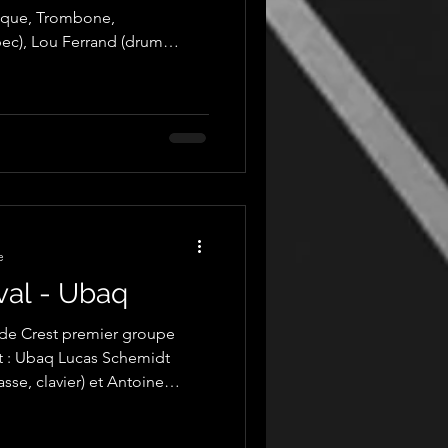
ique, Trombone,
tare, pandeiro) et
se, guitare, pandeiro). toutes
ume Le Tallec
e
val - Ubaq
s de Crest premier groupe
 : Ubaq Lucas Schemidt
asse, clavier) et Antoine
outes les photographies par