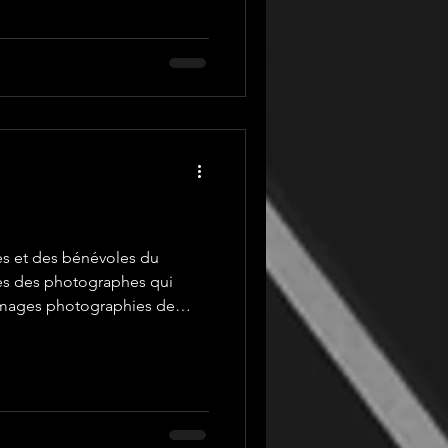
s et des bénévoles du
ges des photographes qui
 images photographies de
bé, Florence Cavagnat, Anne
beth Dreneau, Criquette
te Jacquemet, Guillaume Le
rd Montes, Sébastien
au travail quelques images