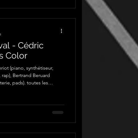
e
val - Cédric
s Color
iot (piano, synthétiseur,
rd
terie, pads). toutes les
 Le Tallec