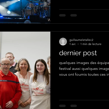
guillaumeletallec2
1 avr.
1 min de lecture
dernier post
quelques images des équipe
festival aussi quelques ima
vous ont fournis toutes ces
Corinne Abric, Claire Berna
Dietz, Stéphane Dietz, Élisa
Gambi, Odile Germain, Yvet
Tallec, Valérie Mench, Berna
Vigouroux les photographes 