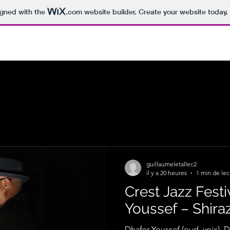
igned with the
.com
website builder. Create your website today.
guillaumeletallec2
il y a 20 heures
1 min de lec
Crest Jazz Festi
Youssef – Shira
Dhafer Youssef (oud, voix), D