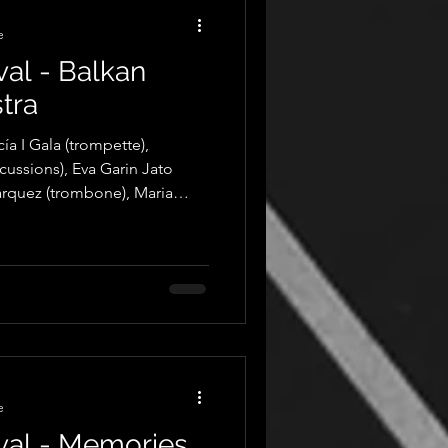
e
val - Balkan
tra
ía I Gala (trompette),
tas Malagarriga
tang (batterie) et Olivia Casas
hotographies par Guillaume
e
ival - Memories