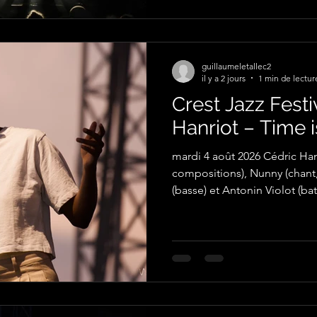
guillaumeletallec2
il y a 2 jours
1 min de lectur
Crest Jazz Festi
Hanriot – Time i
mardi 4 août 2026 Cédric Hanr
compositions), Nunny (chant, rap), Bertrand Berua
(basse) et Antonin Violot (bat
photographies par Guillaume