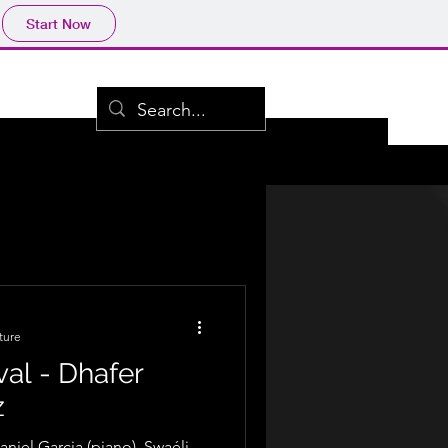
Start Now
ture
val - Dhafer
z
aniel Garcia (piano), Swaéli