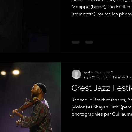
Mbappé (basse), Tao Ehrlich 
(trompette). toutes les phot
Tallec
guillaumeletallec2
il y a 21 heures
1 min de lec
Crest Jazz Festi
Raphaelle Brochet (chant), Am
(violon) et Shayan Fathi (perc
photographies par Guillaume