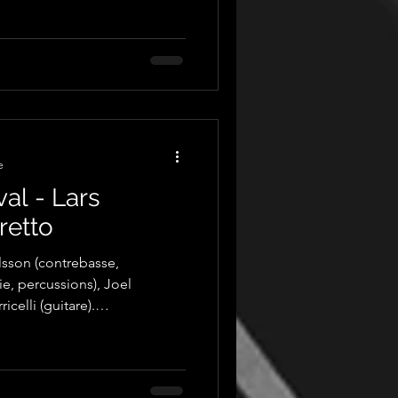
e
val - Lars
retto
lsson (contrebasse,
 Joel
icelli (guitare).
 Le Tallec